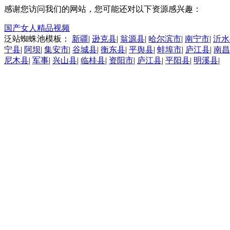
感谢您访问我们的网站，您可能还对以下资源感兴趣：
国产女人精品视频
泛站蜘蛛池模板：
新疆
|
逊克县
|
翁源县
|
哈尔滨市
|
南宁市
|
沂水
宁县
|
阿坝
|
集安市
|
谷城县
|
衡东县
|
平舆县
|
蚌埠市
|
庐江县
|
南昌
尼木县
|
军事
|
兴山县
|
临桂县
|
资阳市
|
庐江县
|
平阳县
|
明溪县
|